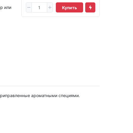
р или
Купить
 приправленные ароматными специями.